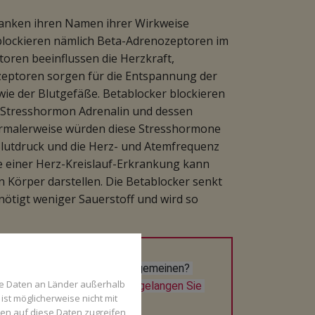
danken ihren Namen ihrer Wirkweise
blockieren nämlich Beta-Adrenozeptoren im
oren beeinflussen die Herzkraft,
zeptoren sorgen für die Entspannung der
ie der Blutgefäße. Betablocker blockieren
s Stresshormon Adrenalin und dessen
ormalerweise würden diese Stresshormone
Blutdruck und die Herz- und Atemfrequenz
le einer Herz-Kreislauf-Erkrankung kann
n Körper darstellen. Die Betablocker senkt
nötigt weniger Sauerstoff und wird so
ikamente/Wirkstoffe im Allgemeinen? 
se Daten an Länder außerhalb
ion beraten Sie gerne. 
Hier gelangen Sie 
ist möglicherweise nicht mit
den auf diese Daten zugreifen