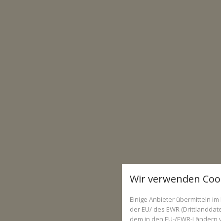
Wir verwenden Coo
Einige Anbieter übermitteln 
der EU/ des EWR (Drittlanddate
dem in den EU-/EWR-Ländern ve