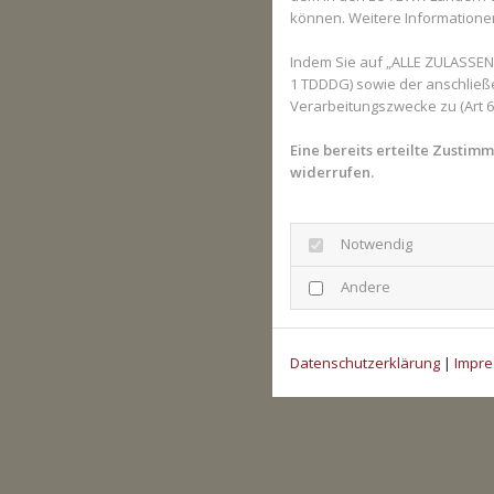
können. Weitere Informationen 
Indem Sie auf „ALLE ZULASSEN“
1 TDDDG) sowie der anschließ
Verarbeitungszwecke zu (Art 6 A
Eine bereits erteilte Zustim
widerrufen.
Notwendig
Andere
Datenschutzerklärung
|
Impr