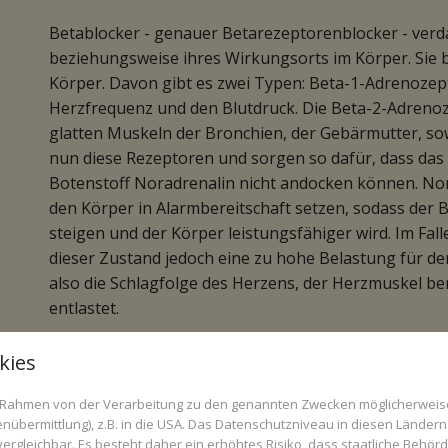
Betablocker - genauer Betarezeptorenblocker - ver
beziehungsweise ihres Wirkungsorts im Körper. Sie 
Körper. Davon gibt es zwei Typen: Beta-1-Adrenozept
Herzfrequenz und den Blutdruck. Die Beta-2-Adreno
glatten Muskeln der Bronchien, der Gebärmutter, sow
nun diese Rezeptoren und sorgen so dafür, dass da
Botenstoff Noradrenalin nicht andocken können. N
den Körper in Alarmbereitschaft setzen, sodass der 
steigen und der Körper leistungsfähiger wird. Im Fal
dieser Zustand jedoch eine zu hohe Belastung für de
also die Schlagfolge des Herzens, der Herzmuskel be
entlastet.
kies
Sie haben Fragen zum Thema Betablocker oder Med
im Rahmen von der Verarbeitung zu den genannten Zwecken möglicherwei
Gesundheits-Experten und -Expertinnen aus Ihrer Reg
nübermittlung), z.B. in die USA. Das Datenschutzniveau in diesen Ländern 
zur Expertensuche.
rgleichbar. Es besteht daher ein erhöhtes Risiko, dass staatliche Behör