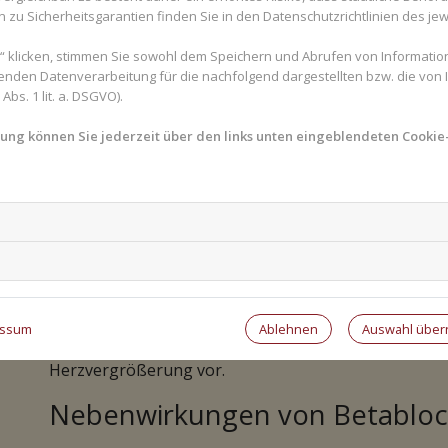
zu Sicherheitsgarantien finden Sie in den Datenschutzrichtlinien des jew
Wirkungen von Betablockern
 klicken, stimmen Sie sowohl dem Speichern und Abrufen von Information
enden Datenverarbeitung für die nachfolgend dargestellten bzw. die von
bs. 1 lit. a. DSGVO).
Durch ihre Fähigkeit, Adrenalin und Noradrenalin zu
verschiedener Wirkungen. Eine der wichtigsten Wirk
mung können Sie jederzeit über den links unten eingeblendeten Cookie-
Blutdrucks. Dies geschieht durch die Verringerung 
Kraft, mit der das Herz schlägt. Indem sie den Wider
sie den Blutdruck zu senken und das Risiko von Her
Betablocker werden außerdem häufig Menschen mit 
Risiko von Herzinfarkten und Herzrythmusstörungen
auf den Herzmuskel und das Herz verringern, könne
pectoris zu lindern. Zudem werden sie zur Behandl
Ablehnen
Auswahl übe
essum
unregelmäßigem Herzschlag oder Arrhythmien einge
Herzvergrößerung vor.
Nebenwirkungen von Betabloc