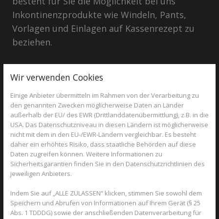
besteht für Sie die Möglichkeit bei uns
Inkontinenzprodukte wie Windeln, Pants,
Vorlagen und Einlagen auf Kassenrezept zu
beziehen.
Wir verwenden Cookies
Einige Anbieter übermitteln im Rahmen von der Verarbeitung zu
den genannten Zwecken möglicherweise Daten an Länder
außerhalb der EU/ des EWR (Drittlanddatenübermittlung), z.B. in die
USA. Das Datenschutzniveau in diesen Ländern ist möglicherweise
nicht mit dem in den EU-/EWR-Ländern vergleichbar. Es besteht
daher ein erhöhtes Risiko, dass staatliche Behörden auf diese
Daten zugreifen können. Weitere Informationen zu
Sicherheitsgarantien finden Sie in den Datenschutzrichtlinien des
jeweiligen Anbieters.
Indem Sie auf „ALLE ZULASSEN“ klicken, stimmen Sie sowohl dem
Wir benötigen dazu zunächst ein korrekt
Speichern und Abrufen von Informationen auf Ihrem Gerät (§ 25
Abs. 1 TDDDG) sowie der anschließenden Datenverarbeitung für
ausgestelltes Rezept. Dieses ist i.d.R. für