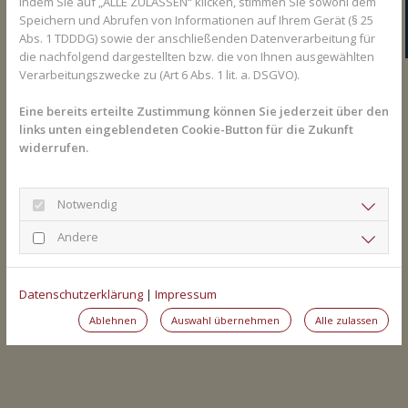
Indem Sie auf „ALLE ZULASSEN“ klicken, stimmen Sie sowohl dem
aller bei uns gekauften Medikamente zur Vorlage bei Ihrer
Speichern und Abrufen von Informationen auf Ihrem Gerät (§ 25
Krankenkasse oder beim Finanzamt.
Abs. 1 TDDDG) sowie der anschließenden Datenverarbeitung für
die nachfolgend dargestellten bzw. die von Ihnen ausgewählten
Verarbeitungszwecke zu (Art 6 Abs. 1 lit. a. DSGVO).
Vorteil 4: Einfach bequem
Eine bereits erteilte Zustimmung können Sie jederzeit über den
Informationen wie z. B. die Zuzahlungsbefreiung durch Ihre
links unten eingeblendeten Cookie-Button für die Zukunft
Krankenkasse können wir speichern, damit Sie Ihren
widerrufen.
Befreiungsbescheid nicht jedes Mal vorzeigen müssen. Ihre
Daten werden natürlich gesetzeskonform und nur auf unseren
Notwendig
eigenen Servern gespeichert.
Andere
Datenschutzerklärung
|
Impressum
Ablehnen
Auswahl übernehmen
Alle zulassen