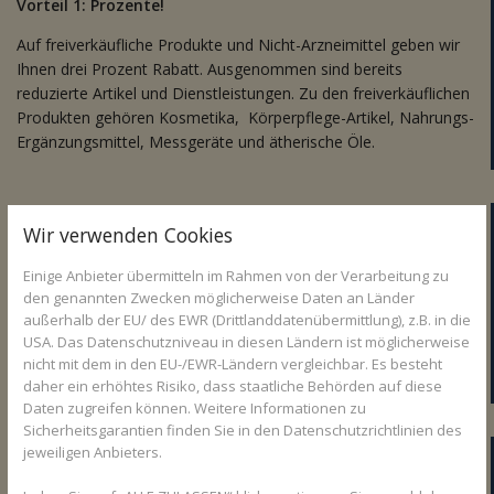
Vorteil 1: Prozente!
Auf freiverkäufliche Produkte und Nicht-Arzneimittel geben wir
Ihnen drei Prozent Rabatt. Ausgenommen sind bereits
reduzierte Artikel und Dienstleistungen. Zu den freiverkäuflichen
Produkten gehören Kosmetika, Körperpflege-Artikel, Nahrungs-
Ergänzungsmittel, Messgeräte und ätherische Öle.
Vorteil 2: Arzneimittelsicherheit!
Wir verwenden Cookies
Auf Ihrer Kundenkarte registrieren wir alle Präparate, die Sie bei
Einige Anbieter übermitteln im Rahmen von der Verarbeitung zu
uns kaufen. Dadurch können wir neue Medikamente
den genannten Zwecken möglicherweise Daten an Länder
automatisch auf Wechselwirkungen und Verträglichkeit mit
außerhalb der EU/ des EWR (Drittlanddatenübermittlung), z.B. in die
früher gekauften oder verordneten überprüfen. Außerdem
USA. Das Datenschutzniveau in diesen Ländern ist möglicherweise
können wir Ihnen jederzeit sagen, welches Schmerzmittel Ihnen
nicht mit dem in den EU-/EWR-Ländern vergleichbar. Es besteht
vor Monaten schon einmal geholfen hat.
daher ein erhöhtes Risiko, dass staatliche Behörden auf diese
Daten zugreifen können. Weitere Informationen zu
Sicherheitsgarantien finden Sie in den Datenschutzrichtlinien des
Vorteil 3: Zeitersparnis
jeweiligen Anbieters.
Wir erstellen Ihnen am Jahresende gerne eine Sammelquittung