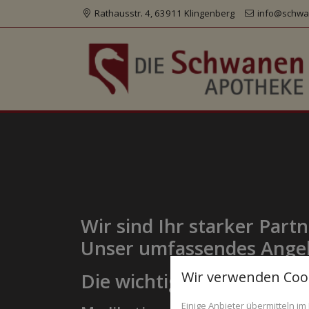
Rathausstr. 4, 63911 Klingenberg
info@schwa
Wir sind Ihr starker Par
Unser umfassendes Angebot
Wir verwenden Coo
Die wichtigsten Merkmale
Einige Anbieter übermitteln 