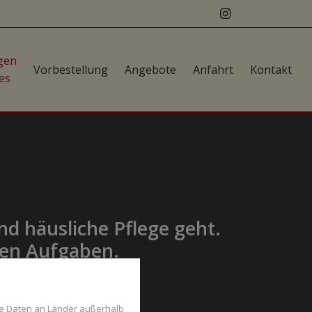
gen
Vorbestellung
Angebote
Anfahrt
Kontakt
es
d häusliche Pflege geht.
hen Aufgaben.
:
se Daten an Länder außerhalb