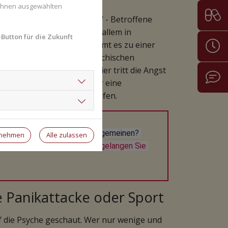
 Ihnen ausgewählten
m „Teufelskreis der Angst“ - Betroffene
ritt, was ihre Ängste, vor allem in
Button für die Zukunft
eiter verstärkt. Dann kommt es zu einer
 gemeinsam mit anderen psychischen
enannten „Platzangst“. Hier tritt die Angst
f. Auch Depressionen oder eine
tacken verstärkt hervorrufen.
törungen oder Psyche im Allgemeinen? 
rnehmen
Alle zulassen
ion beraten Sie gerne. 
Hier gelangen Sie 
e Panikattacke oder Sport
f die Psyche geschaut. Wer nur wenige und