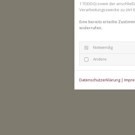
1 TDDDG) sowie der anschließ
Verarbeitungszwecke zu (Art 6 A
Eine bereits erteilte Zustim
widerrufen.
Notwendig
Andere
Datenschutzerklärung
|
Impr