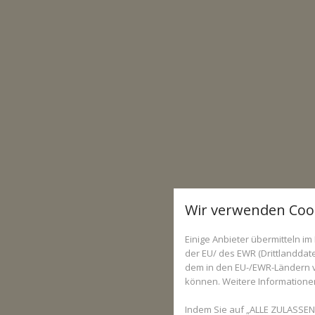
Wir verwenden Coo
Einige Anbieter übermitteln 
der EU/ des EWR (Drittlanddate
dem in den EU-/EWR-Ländern ve
können. Weitere Informationen 
Indem Sie auf „ALLE ZULASSEN“