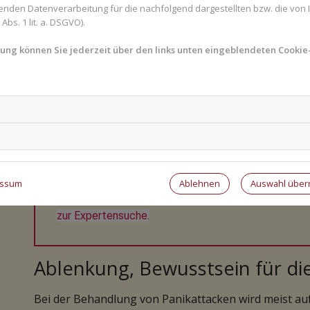
enden Datenverarbeitung für die nachfolgend dargestellten bzw. die von
bs. 1 lit. a. DSGVO).
Treten die Panikattacken öfter auf, kommt es zu eine
haben Angst davor, dass wieder eine Panikattacke auft
mung können Sie jederzeit über den links unten eingeblendeten Cookie-
bestimmten Situationen oder an bestimmten Orten, w
Panikstörung. Bei einigen treten die Panikattacken
Erkrankungen auf, zum Beispiel Agoraphobie, der sog
in Menschenmengen oder auf öffentlichen Plätzen au
posttraumatische Belastungsstörung können Panikat
Sie haben Fragen zum Thema Panikattacken, Paniks
Ablehnen
Auswahl übe
essum
Gesundheits-Experten und -Expertinnen aus Ihrer Reg
zur Expertensuche.
Ablenkung, Bewusstsein für di
Bei der Behandlung von Panikattacken wird meist au