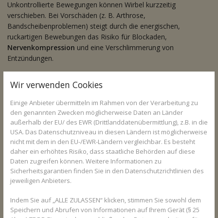
Unkontrollierte Bewegungen können Wirbel kurzzeitig
verschieben. Bei Vorschäden (z. B. Arthrose,
Bandscheibenproblemen) steigt durch die energischen,
ruckartigen Bewebungen das Risiko für Blockaden,
Nervenkompression
und eine Verschlimmerung von
Entzündungen.
Versuchen Sie,
nicht
absichtlich mit dem Nacken zu knacken,
Wir verwenden Cookies
wenn:
Einige Anbieter übermitteln im Rahmen von der Verarbeitung zu
Sie Schmerzen dabei haben. Das könnte auf Verletzungen
den genannten Zwecken möglicherweise Daten an Länder
hindeuten.
außerhalb der EU/ des EWR (Drittlanddatenübermittlung), z.B. in die
Sie Vorerkrankungen wie Osteoporose, Rheuma oder
USA. Das Datenschutzniveau in diesen Ländern ist möglicherweise
HWS-Probleme haben.
nicht mit dem in den EU-/EWR-Ländern vergleichbar. Es besteht
Sie Schwindel oder Kribbeln dabei erleben. Das ist ein
daher ein erhöhtes Risiko, dass staatliche Behörden auf diese
Warnsignal für Nerven-/Gefäßprobleme.
Daten zugreifen können. Weitere Informationen zu
Sicherheitsgarantien finden Sie in den Datenschutzrichtlinien des
jeweiligen Anbieters.
Indem Sie auf „ALLE ZULASSEN“ klicken, stimmen Sie sowohl dem
Speichern und Abrufen von Informationen auf Ihrem Gerät (§ 25