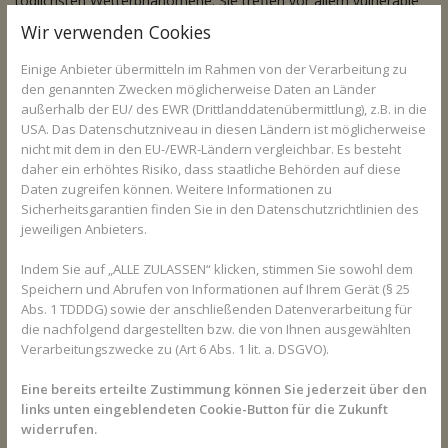
tödlichsten Wetterphänomene. Sie treffen vor allem vulnerable
Bevölkerungsgruppen wie ältere Menschen, Kinder und
Wir verwenden Cookies
Personen mit Vorerkrankungen. Studien haben gezeigt, dass
Städte mit höherer Baumdichte eine geringere Zahl an
Einige Anbieter übermitteln im Rahmen von der Verarbeitung zu
hitzebedingten Todesfällen aufweisen. In diesen Städten sind die
den genannten Zwecken möglicherweise Daten an Länder
außerhalb der EU/ des EWR (Drittlanddatenübermittlung), z.B. in die
Temperaturen moderater, was die Belastung für den
USA. Das Datenschutzniveau in diesen Ländern ist möglicherweise
menschlichen Körper verringert und die Gesundheit der
nicht mit dem in den EU-/EWR-Ländern vergleichbar. Es besteht
Einwohner schützt.
daher ein erhöhtes Risiko, dass staatliche Behörden auf diese
Weitere Vorteile von Bäumen in der
Daten zugreifen können. Weitere Informationen zu
Sicherheitsgarantien finden Sie in den Datenschutzrichtlinien des
Stadt
jeweiligen Anbieters.
Neben der Temperaturregulierung bieten Bäume zahlreiche
Indem Sie auf „ALLE ZULASSEN“ klicken, stimmen Sie sowohl dem
weitere Vorteile für städtische Gebiete:
Speichern und Abrufen von Informationen auf Ihrem Gerät (§ 25
Abs. 1 TDDDG) sowie der anschließenden Datenverarbeitung für
Verbesserung der Luftqualität: Bäume filtern Schadstoffe
die nachfolgend dargestellten bzw. die von Ihnen ausgewählten
aus der Luft, was zu einer verbesserten Atemluft führen
Verarbeitungszwecke zu (Art 6 Abs. 1 lit. a. DSGVO).
kann.
Lärmreduzierung: Dichte Baumreihen können den
Eine bereits erteilte Zustimmung können Sie jederzeit über den
Lärmpegel senken, indem sie Schallwellen absorbieren.
links unten eingeblendeten Cookie-Button für die Zukunft
Steigerung des Wohlbefindens: Grünflächen und Bäume
widerrufen.