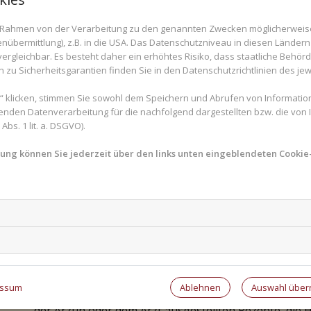
Prüfinstitutionen werden PTA gebraucht. Auch bei K
im Rahmen von der Verarbeitung zu den genannten Zwecken möglicherwei
Ausbildung von PTA können sich Berufsfelder ergeb
nübermittlung), z.B. in die USA. Das Datenschutzniveau in diesen Ländern 
Wie läuft die Ausbildung?
rgleichbar. Es besteht daher ein erhöhtes Risiko, dass staatliche Behör
zu Sicherheitsgarantien finden Sie in den Datenschutzrichtlinien des jew
Die Voraussetzung für die Ausbildung zur oder zum PT
 klicken, stimmen Sie sowohl dem Speichern und Abrufen von Information
gleichwertiger oder höherer Abschluss. Wer eine sol
enden Datenverarbeitung für die nachfolgend dargestellten bzw. die von
bs. 1 lit. a. DSGVO).
Interesse an Naturwissenschaften haben, über techni
einer Apotheke arbeiten möchte auch Spaß am Umga
mung können Sie jederzeit über den links unten eingeblendeten Cookie-
dauert zweieinhalb Jahre. Sie teilt sich auf in eine z
staatlichen oder anerkannten privaten Schule und ei
An der Schule werden unter anderem Chemie, Botani
unterrichtet. Schriftliche, mündliche und praktische
Ausbildung.
Beratung in vielen verschiede
Ablehnen
Auswahl übe
essum
In der Apotheke stehen dann die Beratung der Kund
der Ärztin oder dem Arzt ausgestellten Rezepte, die H