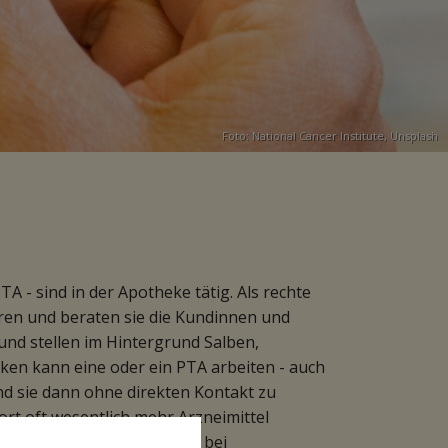
Foto:
National Cancer Institute
,
Unsplash
A - sind in der Apotheke tätig. Als rechte
ren und beraten sie die Kundinnen und
nd stellen im Hintergrund Salben,
ken kann eine oder ein PTA arbeiten - auch
d sie dann ohne direkten Kontakt zu
ort oft wesentlich mehr Arzneimittel
Forschungslaboratorien oder bei