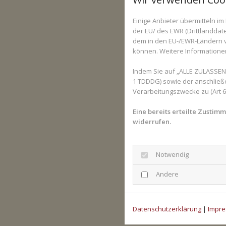
Einige Anbieter übermitteln 
der EU/ des EWR (Drittlanddate
dem in den EU-/EWR-Ländern ve
können. Weitere Informationen 
Indem Sie auf „ALLE ZULASSEN“
1 TDDDG) sowie der anschließ
Verarbeitungszwecke zu (Art 6 A
Eine bereits erteilte Zustim
widerrufen.
Notwendig
Andere
Datenschutzerklärung
|
Impr