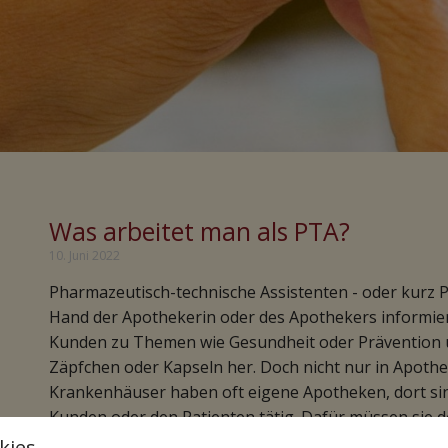
Was arbeitet man als PTA?
10. Juni 2022
Pharmazeutisch-technische Assistenten - oder kurz PT
Hand der Apothekerin oder des Apothekers informie
Kunden zu Themen wie Gesundheit oder Prävention u
Zäpfchen oder Kapseln her. Doch nicht nur in Apothe
Krankenhäuser haben oft eigene Apotheken, dort sin
Kunden oder den Patienten tätig. Dafür müssen sie d
herstellen, da der Bedarf dafür größer ist. Auch in 
kies