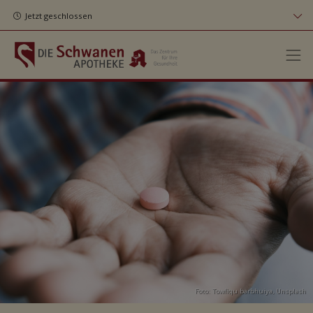
Jetzt geschlossen
Foto:
Towfiqu barbhuiya
,
Unsplash