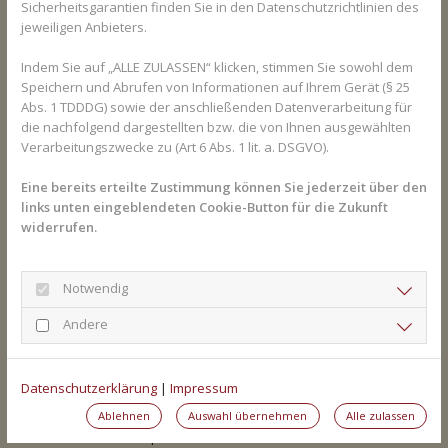
Sicherheitsgarantien finden Sie in den Datenschutzrichtlinien des
Medikamente/Wirkstoffe im Allgemeinen? 
jeweiligen Anbieters.
Gesundheits-Experten und -Expertinnen aus Ihrer 
Indem Sie auf „ALLE ZULASSEN“ klicken, stimmen Sie sowohl dem
Region beraten Sie gerne. 
Hier gelangen Sie zur 
Speichern und Abrufen von Informationen auf Ihrem Gerät (§ 25
Expertensuche.
Abs. 1 TDDDG) sowie der anschließenden Datenverarbeitung für
die nachfolgend dargestellten bzw. die von Ihnen ausgewählten
Verarbeitungszwecke zu (Art 6 Abs. 1 lit. a. DSGVO).
Wechselwirkungen mit anderen
Eine bereits erteilte Zustimmung können Sie jederzeit über den
Medikamenten
links unten eingeblendeten Cookie-Button für die Zukunft
widerrufen.
Begonnen wird die Therapie, die grundsätzlich mit der Ärztin
oder dem Arzt abgesprochen wird, mit einer möglichst niedrigen
Dosis. Das Medikament sollte regelmäßig eingenommen
Notwendig
werden, meist über längere Zeit. Die genaue Dosierung sollte
Andere
eingehalten werden. Bisoprolol kann Wechselwirkungen
hervorrufen und hat neben der gewünschten Wirkung auch
einige Nebenwirkungen. Zum Beispiel sollte es nicht gleichzeitig
Datenschutzerklärung
|
Impressum
mit Calciumkanalblockern wie Verapamil oder Diltiazem
eingenommen werden, denn das könnte die Herzfrequenz stark
Ablehnen
Auswahl übernehmen
Alle zulassen
herabsetzen, der Körper wird nicht mehr ausreichend mit Blut