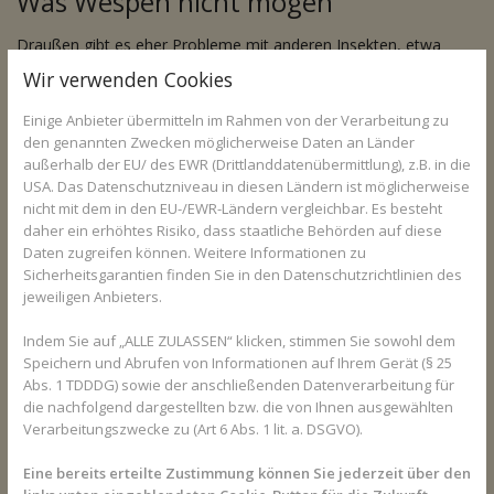
Was Wespen nicht mögen
Draußen gibt es eher Probleme mit anderen Insekten, etwa
Bienen oder Wespen. Besonders wer im Freien isst, hat schnell
Wir verwenden Cookies
die eine oder mehrere Wespen zu Gast am Tisch und auf den
Teller. Verschiedenste Mittel können helfen, die gestreiften
Einige Anbieter übermitteln im Rahmen von der Verarbeitung zu
Insekten zu vertreiben: Ruhe bewahren, die Wespen mit Wasser
den genannten Zwecken möglicherweise Daten an Länder
außerhalb der EU/ des EWR (Drittlanddatenübermittlung), z.B. in die
aus einer Sprühflasche besprühen oder ätherische Öle,
USA. Das Datenschutzniveau in diesen Ländern ist möglicherweise
Kaffeepulver oder Zitronen auf dem Tisch platzieren - diese
nicht mit dem in den EU-/EWR-Ländern vergleichbar. Es besteht
Gerüche mögen sie nicht. Wer barfuß in einer Wiese läuft,
daher ein erhöhtes Risiko, dass staatliche Behörden auf diese
könnte auf Bienen oder Wespen treten - deshalb ist es besser,
Daten zugreifen können. Weitere Informationen zu
die Schuhe anzulassen. Auch Mücken stechen draußen gerne zu,
Sicherheitsgarantien finden Sie in den Datenschutzrichtlinien des
deshalb ist es ratsam, lange Kleidung zu tragen und sich mit
jeweiligen Anbieters.
einem Anti-Mücken-Spray einzusprühen.
Indem Sie auf „ALLE ZULASSEN“ klicken, stimmen Sie sowohl dem
Hausmittel und Cremes aus der
Speichern und Abrufen von Informationen auf Ihrem Gerät (§ 25
Apotheke
Abs. 1 TDDDG) sowie der anschließenden Datenverarbeitung für
die nachfolgend dargestellten bzw. die von Ihnen ausgewählten
Haben Stechmücken und Wespen dennoch zugestochen, kann
Verarbeitungszwecke zu (Art 6 Abs. 1 lit. a. DSGVO).
man zu verschiedenen Mitteln greifen. Bei Mückenstichen
Eine bereits erteilte Zustimmung können Sie jederzeit über den
kommt es meist zu einer kleinen bis mittelgroßen Schwellung.