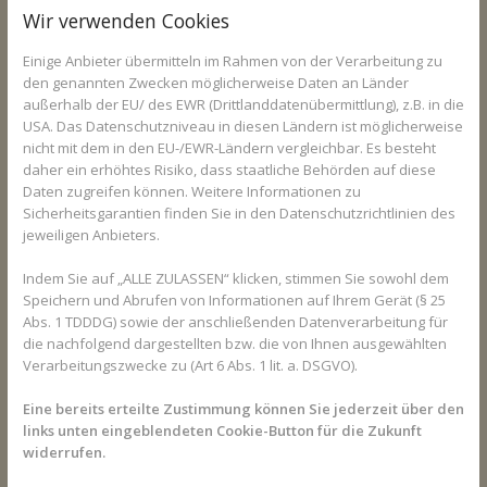
Gesunde Kinder, die keinen Kontakt zu Hochrisikogruppen haben
Wir verwenden Cookies
und bei denen kein schwerer Verlauf zu erwarten ist, sollten laut
STIKO zur Grundimmunisierung einmalig eine Dosis des
Einige Anbieter übermitteln im Rahmen von der Verarbeitung zu
Impfstoffs erhalten. Wenn Kinder allerdings ein erhöhtes Risiko
den genannten Zwecken möglicherweise Daten an Länder
haben, dass Covid bei ihnen einen schlimmen Verlauf nehmen
außerhalb der EU/ des EWR (Drittlanddatenübermittlung), z.B. in die
könnte, dann sollten sie eine Grundimmunisierung mit zwei
USA. Das Datenschutzniveau in diesen Ländern ist möglicherweise
nicht mit dem in den EU-/EWR-Ländern vergleichbar. Es besteht
Dosen des für Kinder zugelassenen Impfstoffes erhalten und
daher ein erhöhtes Risiko, dass staatliche Behörden auf diese
sich zusätzlich Boostern lassen. Zusätzlich soll eine zweite
Daten zugreifen können. Weitere Informationen zu
Auffrischung mit einem Mindestabstand von sechs Monaten zu
Sicherheitsgarantien finden Sie in den Datenschutzrichtlinien des
vorhergehenden Impfung stattfinden. Wenn Kinder im engen
jeweiligen Anbieters.
Kontakt mit anderen Personen stehen, die ein erhöhtes Risiko
haben schwer an Covid19 zu erkranken oder die nicht geimpft
Indem Sie auf „ALLE ZULASSEN“ klicken, stimmen Sie sowohl dem
werden können, wird ebenfalls zu dieser Variante der
Speichern und Abrufen von Informationen auf Ihrem Gerät (§ 25
Immunisierung geraten.
Abs. 1 TDDDG) sowie der anschließenden Datenverarbeitung für
die nachfolgend dargestellten bzw. die von Ihnen ausgewählten
Was bedeutet “erhöhtes Risiko”?
Verarbeitungszwecke zu (Art 6 Abs. 1 lit. a. DSGVO).
Meistens verläuft eine Covid-Erkrankung bei Kindern und
Eine bereits erteilte Zustimmung können Sie jederzeit über den
Jugendlichen eher mild, oft sogar ohne Symptome. Bestimmte
links unten eingeblendeten Cookie-Button für die Zukunft
Grunderkrankungen erhöhen jedoch sowohl bei Erwachsenen
widerrufen.
als auch bei Kindern das Risiko, schwer an Covid19 zu erkranken.