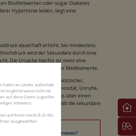
en Blutfettwerten oder sogar Diabetes
ärer Hypertonie leiden, liegt eine
lutdruck dauerhaft erhöht, bei mindestens
thochdruck wird der Sekundäre durch eine
t. Die Ursache hierfür ist meist eine
ung im Hormonhaushalt oder Medikamente.
ennen. Die Symptome sind plötzlicher,
se Daten an Länder außerhalb
rzen, Schlafstörungen, Nervosität, Unruhe,
ist möglicherweise nicht mit
hochdruck zu erkennen, muss über einen
den auf diese Daten zugreifen
gemessen werden. Meist fällt die sekundäre
eiligen Anbieters.
mente nicht anschlagen.
en auf Ihrem Gerät (§ 25 Abs.
 Ihnen ausgewählten
oder Bluthochdruck im Allgemeinen? 