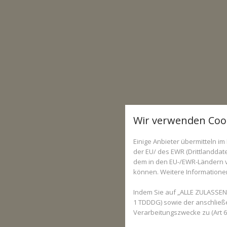
Wir verwenden Coo
Einige Anbieter übermitteln 
der EU/ des EWR (Drittlanddate
dem in den EU-/EWR-Ländern ve
können. Weitere Informationen 
Indem Sie auf „ALLE ZULASSEN“
1 TDDDG) sowie der anschließ
Verarbeitungszwecke zu (Art 6 A