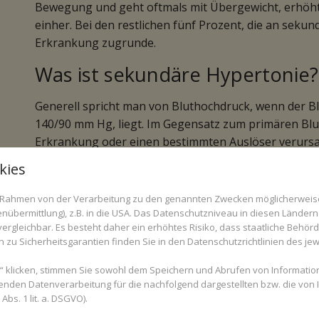
Bewegung und geht oftmals mit Übergewicht, erhöht
einher. Bei den restlichen fünf Prozent, die an sekund
Erkrankung zugrunde.
Was ist sekundäre Hypertonie?
Generell spricht man von Bluthochdruck, wenn der B
140/90 mm Hg, liegt. Im Gegensatz zum primären Blu
Erkrankung oder einen bestimmten Auslöser verursach
Nierenerkrankung, eine Herzerkrankung, eine Stör
kies
Sekundäre Hypertonie ist oftmals nicht leicht zu erk
im Rahmen von der Verarbeitung zu den genannten Zwecken möglicherwei
heftiger morgendlicher Schwindel, starke Kopfschme
nübermittlung), z.B. in die USA. Das Datenschutzniveau in diesen Ländern 
Nasenbluten, Kurzatmigkeit oder Übelkeit. Um Blut
rgleichbar. Es besteht daher ein erhöhtes Risiko, dass staatliche Behör
längeren Zeitraum hinweg regelmäßig der Blutdruck 
zu Sicherheitsgarantien finden Sie in den Datenschutzrichtlinien des jew
Hypertonie erst auf, wenn die Bluthochdruck-Medika
 klicken, stimmen Sie sowohl dem Speichern und Abrufen von Information
enden Datenverarbeitung für die nachfolgend dargestellten bzw. die von
bs. 1 lit. a. DSGVO).
Sie haben Fragen zum Thema sekundäre Hypertonie 