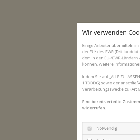
Wir verwenden Coo
Einige Anbieter übermitteln 
der EU/ des EWR (Drittlanddate
dem in den EU-/EWR-Ländern ve
können. Weitere Informationen 
Indem Sie auf „ALLE ZULASSEN“
1 TDDDG) sowie der anschließ
Verarbeitungszwecke zu (Art 6 A
Eine bereits erteilte Zustim
widerrufen.
Notwendig