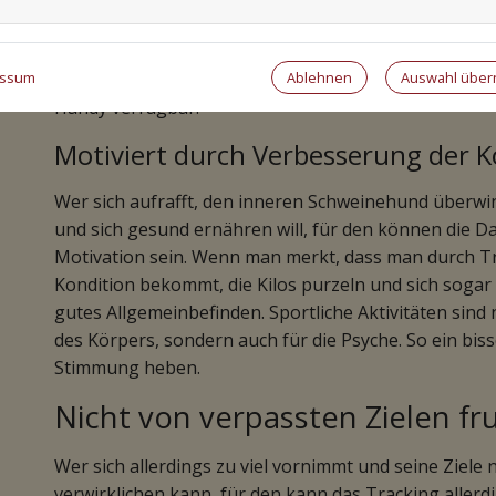
viele ein großes Ziel. Und wenn dabei sogenannte We
verschiedenen Formen am Körper getragen werden kön
Ablehnen
Auswahl übe
essum
nutzen. Wearables sind zum Beispiel als Armbänder, F
Handy verfügbar.
Motiviert durch Verbesserung der K
Wer sich aufrafft, den inneren Schweinehund überwi
und sich gesund ernähren will, für den können die D
Motivation sein. Wenn man merkt, dass man durch Tr
Kondition bekommt, die Kilos purzeln und sich sogar d
gutes Allgemeinbefinden. Sportliche Aktivitäten sind 
des Körpers, sondern auch für die Psyche. So ein bi
Stimmung heben.
Nicht von verpassten Zielen fru
Wer sich allerdings zu viel vornimmt und seine Ziel
verwirklichen kann, für den kann das Tracking aller