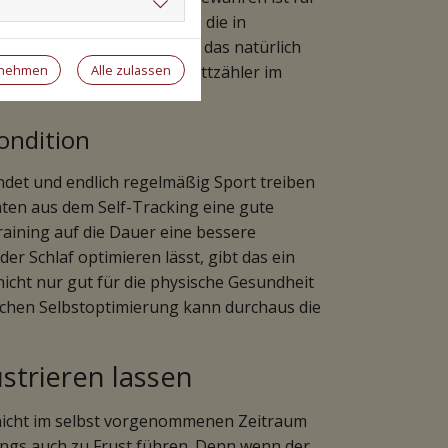
arables - kleine Computer, die in
nen - helfen, sollte man das natürlich
rnehmen
Alle zulassen
itnessuhren oder als Schrittzähler im
ondition
ndet und endlich regelmäßig Sport treiben
aten aus dem Self-Tracking eine gute
aining auf die Dauer eine bessere
er Schlaf optimieren lässt, gibt das ein
nicht nur gut für die physische Gesundheit
sschen Selbstoptimierung kann durchaus die
strieren lassen
e nicht im selbst vorgenommenen Zeitraum
dings auch zu Frust führen. Denn wenn der