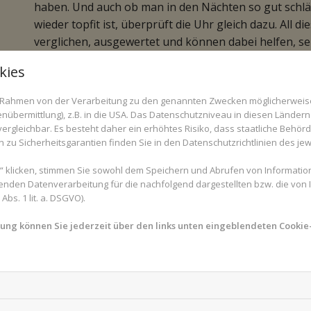
haben. Und auch ob man in den Nächten so gut schlä
wieder topfit ist, überprüft die Uhr gleich dazu. All d
verglichen, ausgewertet und können dabei helfen, se
sich nicht gehen zu lassen.
kies
Sportlicher Lebensstil immer vo
im Rahmen von der Verarbeitung zu den genannten Zwecken möglicherwei
nübermittlung), z.B. in die USA. Das Datenschutzniveau in diesen Ländern 
Aber hat es wirklich nur Vorteile, sich und seinen Kö
rgleichbar. Es besteht daher ein erhöhtes Risiko, dass staatliche Behör
haben? Was, wenn die Daten einem vor Augen führen, 
zu Sicherheitsgarantien finden Sie in den Datenschutzrichtlinien des jew
Anstrengungen nicht den gewünschten Erfolg bring
 klicken, stimmen Sie sowohl dem Speichern und Abrufen von Information
enden Datenverarbeitung für die nachfolgend dargestellten bzw. die von
bs. 1 lit. a. DSGVO).
Sie haben Fragen zu Self-Tracking oder anderen
Gesundheitsinformationen? Gesundheits-Experte
mung können Sie jederzeit über den links unten eingeblendeten Cookie-
beraten Sie gerne.
Hier gelangen Sie zur Expert
Zunächst einmal ist ein gesunder Lebensstil, der auch 
In Bewegung zu bleiben, auf seine Fitness zu achten