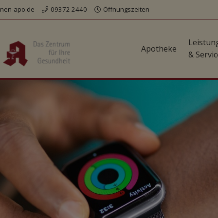
nen-apo.de
09372 2440
Öffnungszeiten
Leistun
Apotheke
& Servic