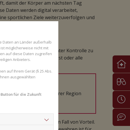
ft, damit der Körper am nächsten Tag
iese Daten werden digital verarbeitet,
ine sportlichen Ziele weiterzuverfolgen und
n Vorteil
se Daten an Länder außerhalb
ist möglicherweise nicht mit
rper ständig vermeintlich unter Kontrolle zu
den auf diese Daten zugreifen
dass die Disziplin nachlässt oder alle
eiligen Anbieters.
en?
en auf Ihrem Gerät (§ 25 Abs.
 Ihnen ausgewählten
 allgemeinen
n und -Expertinnen aus Ihrer Region
Button für die Zukunft
ensuche.
Sport beinhaltet, auf jeden Fall von Vorteil.
 und so die Gesundheit zu bewahren ist für