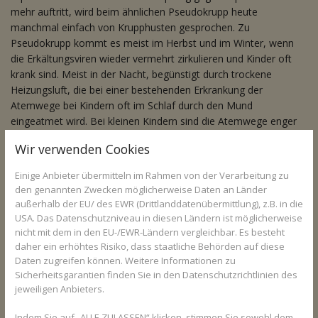
mehr auftritt, wird beim ähnlichen Pseudokrupp heute
manchmal einfach von Krupphusten gesprochen. Zu
Pseudokrupp kommt es meist im Herbst und im Winter, wenn
die Erkältungsviren wieder vermehrt zirkulieren und Kinder oft
krank sind. Meist in der Nacht, begünstigt durch trockene
Heizungsluft, die bei einer bestehenden Erkrankung der
Atemwege bei Kindern oft im Schlaf durch den Mund
eingeatmet wird. Bei kleinen Kindern sind die Atemwege enger
als bei größeren Kindern oder Erwachsenen, deswegen können
Wir verwenden Cookies
sie leichter verengen.
Einige Anbieter übermitteln im Rahmen von der Verarbeitung zu
den genannten Zwecken möglicherweise Daten an Länder
Sie haben Fragen zu Pseudokrupp oder 
außerhalb der EU/ des EWR (Drittlanddatenübermittlung), z.B. in die
USA. Das Datenschutzniveau in diesen Ländern ist möglicherweise
Kindergesundheit im Allgemeinen? Gesundheits-
nicht mit dem in den EU-/EWR-Ländern vergleichbar. Es besteht
Experten und -Expertinnen aus Ihrer Region 
daher ein erhöhtes Risiko, dass staatliche Behörden auf diese
beraten Sie gerne. 
Hier gelangen Sie zur 
Daten zugreifen können. Weitere Informationen zu
Expertensuche.
Sicherheitsgarantien finden Sie in den Datenschutzrichtlinien des
jeweiligen Anbieters.
Indem Sie auf „ALLE ZULASSEN“ klicken, stimmen Sie sowohl dem