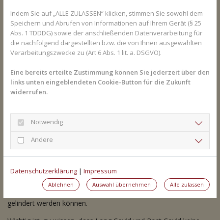
Sie haben Fragen zum Thema Long Covid oder 
Indem Sie auf „ALLE ZULASSEN“ klicken, stimmen Sie sowohl dem
Coronavirus im Allgemeinen? Gesundheits-
Speichern und Abrufen von Informationen auf Ihrem Gerät (§ 25
Experten und -Expertinnen aus Ihrer Region 
Abs. 1 TDDDG) sowie der anschließenden Datenverarbeitung für
beraten Sie gerne. 
Hier gelangen Sie zur 
die nachfolgend dargestellten bzw. die von Ihnen ausgewählten
Expertensuche.
Verarbeitungszwecke zu (Art 6 Abs. 1 lit. a. DSGVO).
Eine bereits erteilte Zustimmung können Sie jederzeit über den
links unten eingeblendeten Cookie-Button für die Zukunft
Long Covid diagnostizieren
widerrufen.
Zunächst muss ausgeschlossen werden, dass eine andere
Erkrankung die Ursache der Symptome ist. Erst dann kann davon
Notwendig
auf Long Covid oder Post Covid geschlossen werden. Wer
vermutet, an Long Covid oder Post Covid zu leiden, sollte sich
Andere
an einen Arzt wenden. Noch gibt es keine gezielte Behandlung
gegen Long Covid oder Post Covid, aber einzelne Beschwerden
können gelindert werden. Dafür kann der Hausarzt an einen
Datenschutzerklärung
|
Impressum
Facharzt überweisen. Hier kann entschieden werden, wie die
Ablehnen
Auswahl übernehmen
Alle zulassen
Leiden, die durch Long Covid oder Post Covid entstehen,
gelindert werden können.