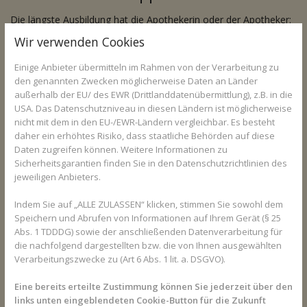
Die längste Ausbildung hat die Apothekerin oder der Apotheker:
Sie müssen Pharmazie studieren, wofür das Abitur oder ein
Wir verwenden Cookies
gleichwertiger Schulabschluss die Grundvoraussetzung ist. Das
Studium gliedert sich in ein Grund- und ein Hauptstudium und
Einige Anbieter übermitteln im Rahmen von der Verarbeitung zu
nach acht Semestern folgt ein praktisches Jahr. Ein Interesse für
den genannten Zwecken möglicherweise Daten an Länder
außerhalb der EU/ des EWR (Drittlanddatenübermittlung), z.B. in die
Naturwissenschaften sollte vorhanden sein, denn im Studium
USA. Das Datenschutzniveau in diesen Ländern ist möglicherweise
sind unter anderem Physik, Mathematik und Biochemie wichtige
nicht mit dem in den EU-/EWR-Ländern vergleichbar. Es besteht
Fächer. Nach allen drei Teilen wird ein Examen abgelegt. Werden
daher ein erhöhtes Risiko, dass staatliche Behörden auf diese
diese bestanden, kann die Approbation - die Berufserlaubnis für
Daten zugreifen können. Weitere Informationen zu
Apothekerinnen und Apotheker - beantragt werden.
Sicherheitsgarantien finden Sie in den Datenschutzrichtlinien des
jeweiligen Anbieters.
PTA: Mittlere Reife und Ausbildung
Indem Sie auf „ALLE ZULASSEN“ klicken, stimmen Sie sowohl dem
Wer PTA werden möchte, sollte mindestens eine mittlere Reife
Speichern und Abrufen von Informationen auf Ihrem Gerät (§ 25
haben. Die Ausbildung erfolgt zwei Jahre lang an einer
Abs. 1 TDDDG) sowie der anschließenden Datenverarbeitung für
staatlichen oder staatlich anerkannten privaten Schule und
die nachfolgend dargestellten bzw. die von Ihnen ausgewählten
einem halben Jahr Praktikum in einer Apotheke. Anschließend
Verarbeitungszwecke zu (Art 6 Abs. 1 lit. a. DSGVO).
hat die oder der PTA in der Apotheke umfangreiche Aufgaben:
Sie reichen von dem Verkauf und der Beratung der Kunden zu
Eine bereits erteilte Zustimmung können Sie jederzeit über den
den verschriebenen oder in der Apotheke frei verkäuflichen
links unten eingeblendeten Cookie-Button für die Zukunft