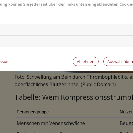
mung können Sie jederzeit über den links unten eingeblendeten Cookie-
Ablehnen
Auswahl übe
essum
Foto: Schwellung am Bein durch Thrombophlebitis, e
oberflächliches Blutgerinnsel (Public Domain)
Tabelle: Wem Kompressionsstrümpf
Personengruppe
Nutze
Menschen mit Venenschwäche
Beugt