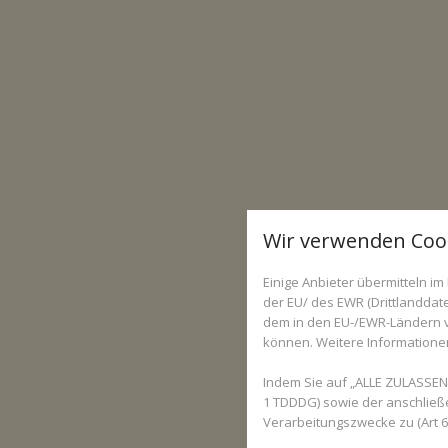
Wir verwenden Coo
Einige Anbieter übermitteln 
der EU/ des EWR (Drittlanddate
dem in den EU-/EWR-Ländern ve
können. Weitere Informationen 
Indem Sie auf „ALLE ZULASSEN“
1 TDDDG) sowie der anschließ
Verarbeitungszwecke zu (Art 6 A