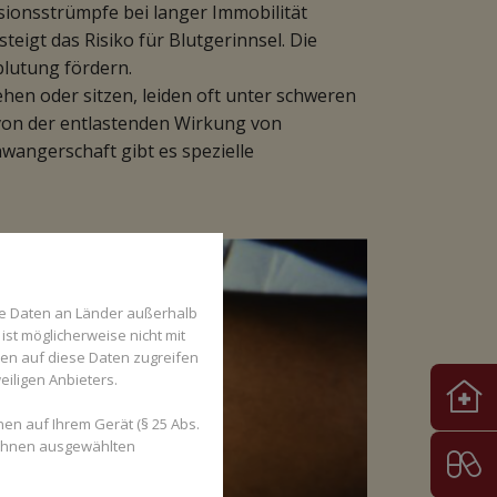
onsstrümpfe bei langer Immobilität
eigt das Risiko für Blutgerinnsel. Die
lutung fördern.
hen oder sitzen, leiden oft unter schweren
von der entlastenden Wirkung von
wangerschaft gibt es spezielle
se Daten an Länder außerhalb
ist möglicherweise nicht mit
den auf diese Daten zugreifen
eiligen Anbieters.
en auf Ihrem Gerät (§ 25 Abs.
 Ihnen ausgewählten