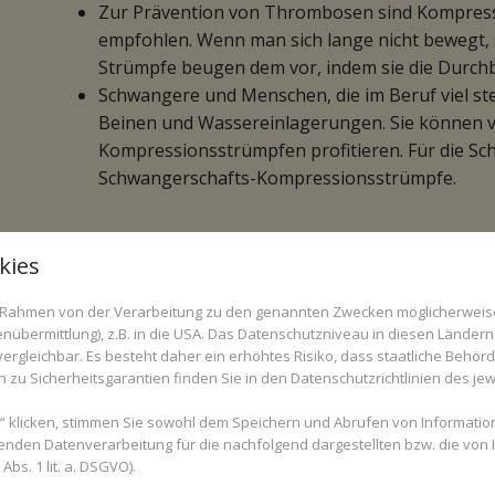
Zur Prävention von Thrombosen sind Kompressi
empfohlen. Wenn man sich lange nicht bewegt, st
Strümpfe beugen dem vor, indem sie die Durchb
Schwangere und Menschen, die im Beruf viel ste
Beinen und Wassereinlagerungen. Sie können 
Kompressionsstrümpfen profitieren. Für die Sch
Schwangerschafts-Kompressionsstrümpfe.
kies
im Rahmen von der Verarbeitung zu den genannten Zwecken möglicherwei
nübermittlung), z.B. in die USA. Das Datenschutzniveau in diesen Ländern 
rgleichbar. Es besteht daher ein erhöhtes Risiko, dass staatliche Behör
zu Sicherheitsgarantien finden Sie in den Datenschutzrichtlinien des jew
 klicken, stimmen Sie sowohl dem Speichern und Abrufen von Information
enden Datenverarbeitung für die nachfolgend dargestellten bzw. die von
bs. 1 lit. a. DSGVO).