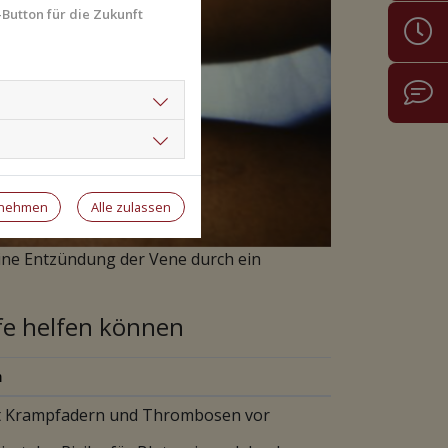
Button für die Zukunft
rnehmen
Alle zulassen
ine Entzündung der Vene durch ein
e helfen können
n
 Krampfadern und Thrombosen vor