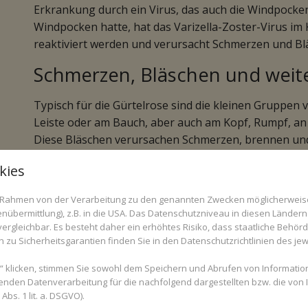
Erkrankung durch ein Virus, das auch die Windpocken 
Windpocken hatte, hat das Varizella-Zoster-Virus im 
reaktiviert werden und verursacht Schmerzen und Bl
Schmerzen, Bläschen und wei
Typisch für die Gürtelrose sind die kleinen Gruppen v
Leiste oder am Bauch, aber auch am Kopf, Rumpf, an
Diese Bläschen verursachen Schmerzen, brennen und
Betroffenen von Herpes Zoster allgemein krank, es k
kies
Gliederschmerzen, Rückenschmerzen oder Müdigkeit a
zunächst, später treten die Schmerzen und die Bläsch
im Rahmen von der Verarbeitung zu den genannten Zwecken möglicherwei
nübermittlung), z.B. in die USA. Das Datenschutzniveau in diesen Ländern 
Zum Ausbruch von Herpes Zoster kommt es, wenn die
rgleichbar. Es besteht daher ein erhöhtes Risiko, dass staatliche Behör
Infektion zunächst inaktiv im Körper verbleiben, akti
zu Sicherheitsgarantien finden Sie in den Datenschutzrichtlinien des jew
steigendem Alter das Immunsystem nicht mehr so lei
 klicken, stimmen Sie sowohl dem Speichern und Abrufen von Information
HIV das Immunsystem schwächt. Großer Stress und p
enden Datenverarbeitung für die nachfolgend dargestellten bzw. die von
Erkrankungen, UV-Strahlung, eine Chemotherapie,
bs. 1 lit. a. DSGVO).
Infekte können ebenfalls dafür sorgen, dass das Viru