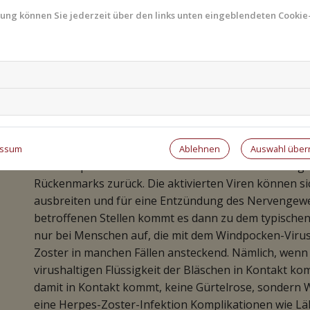
mung können Sie jederzeit über den links unten eingeblendeten Cookie-
Sie haben Fragen zum Thema Gürtelrose oder Immun
Gesundheits-Experten und -Expertinnen aus Ihrer Reg
zur Expertensuche.
Windpocken-Viren werden wied
Ablehnen
Auswahl übe
essum
Die Windpocken-Viren bleiben nach der Erkrankung i
Rückenmarks zurück. Die aktivierten Viren können s
ausbreiten und für eine Entzündung des Nervengew
betroffenen Stellen kommt es dann zu dem typischen
nur bei Menschen auf, die mit dem Windpocken-Virus i
Zoster in manchen Fällen ansteckend. Nämlich, wenn
virushaltigen Flüssigkeit der Bläschen in Kontakt k
damit in Kontakt kommt, keine Gürtelrose, sondern W
eine Herpes-Zoster-Infektion Komplikationen wie L