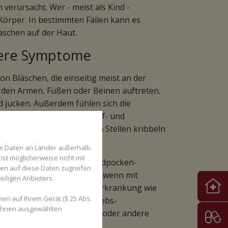
verursacht. Wer - meist als Kind -
Körper. In bestimmten Fällen kann es
äschen auf der Haut.
tere Symptome
on Bläschen, die einseitig meist an der
 den Armen, Füßen oder Beinen auftreten.
 jucken. Außerdem fühlen sich die
önnen leichtes Fieber, Kopf- und
uftreten. Die betroffenen Stellen kribbeln
en auf.
se Daten an Länder außerhalb
ist möglicherweise nicht mit
 Viren, die nach einer Windpocken-
den auf diese Daten zugreifen
viert werden. Dies passiert, wenn mit
eiligen Anbieters.
stungsfähig ist oder eine Erkrankung wie
en auf Ihrem Gerät (§ 25 Abs.
sychische Belastungen, Krebs-
 Ihnen ausgewählten
 angeborene Immundefekte oder andere
s wieder aktiv wird.