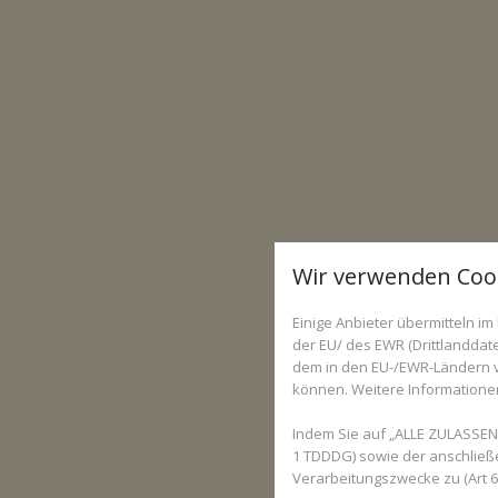
Wir verwenden Coo
Einige Anbieter übermitteln 
der EU/ des EWR (Drittlanddate
dem in den EU-/EWR-Ländern ve
können. Weitere Informationen 
Indem Sie auf „ALLE ZULASSEN“
1 TDDDG) sowie der anschließ
Verarbeitungszwecke zu (Art 6 A