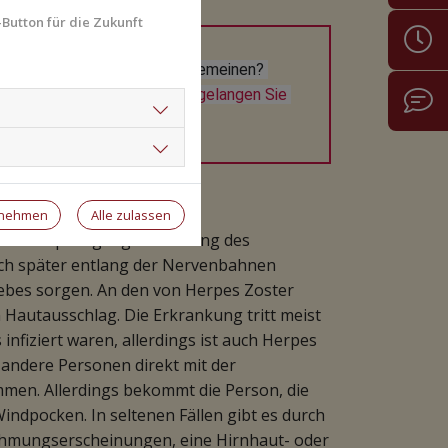
Button für die Zukunft
system/Infektionen im Allgemeinen? 
ion beraten Sie gerne. 
Hier gelangen Sie 
er aktiv
rnehmen
Alle zulassen
n den Spinalganglien entlang des
ich später entlang der Nervenbahnen
ebes sorgen. An den von Herpes Zoster
 Hautausschlag. Die Erkrankung tritt meist
nfiziert waren, allerdings ist auch Herpes
 andere Personen direkt mit der
ommen. Allerdings bekommt die Person, die
indpocken. In seltenen Fällen gibt es durch
ähmungserscheinungen, eine Hirnhaut- oder