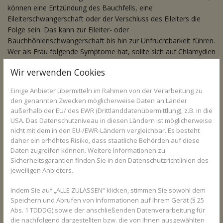
können eine Entzündung des Bauchfells, eine
Eileiterschwangerschaft oder der Verschluss des Eileiters die
Folge sein. Das kann zur Eileiter- oder
Bauchhöhlenschwangerschaft bis hin zur Unfruchtbarkeit führen.
Wer als Frau folgende Symptome hat, sollte sich auf Chlamydien
untersuchen lassen: Ein gelblich-klebriger oder gar blutiger
Wir verwenden Cookies
Ausfluss, Juckreiz und brennen beim Wasserlassen, leichte
Blutungen beim Geschlechtsverkehr, Zwischenblutungen,
Einige Anbieter übermitteln im Rahmen von der Verarbeitung zu
Unterbauchschmerzen und gleichzeitig Fieber.
den genannten Zwecken möglicherweise Daten an Länder
außerhalb der EU/ des EWR (Drittlanddatenübermittlung), z.B. in die
Gefahren auch für das Baby im Bauch
USA. Das Datenschutzniveau in diesen Ländern ist möglicherweise
nicht mit dem in den EU-/EWR-Ländern vergleichbar. Es besteht
Bei schwangeren Frauen kann eine Chlamydien-Infektion auch
daher ein erhöhtes Risiko, dass staatliche Behörden auf diese
eine Gefahr für das Kind darstellen. Das Risiko einer Früh- oder
Daten zugreifen können. Weitere Informationen zu
Fehlgeburt ist erhöht, da es zu einem frühzeitigen Blasensprung
Sicherheitsgarantien finden Sie in den Datenschutzrichtlinien des
kommen kann. Besonders bei einer vaginalen Geburt können die
jeweiligen Anbieters.
Bakterien auf das Baby übertragen werden. Die Augen oder der
Nasen-Rachenraum können hiervon betroffen sein. Dies kann
Indem Sie auf „ALLE ZULASSEN“ klicken, stimmen Sie sowohl dem
dazu führen, dass das Kind eine Lungenentzündung bekommt.
Speichern und Abrufen von Informationen auf Ihrem Gerät (§ 25
Außerdem kann es zu einer Bindehautentzündung oder zu einer
Abs. 1 TDDDG) sowie der anschließenden Datenverarbeitung für
schweren Mittelohrentzündung kommen.
die nachfolgend dargestellten bzw. die von Ihnen ausgewählten